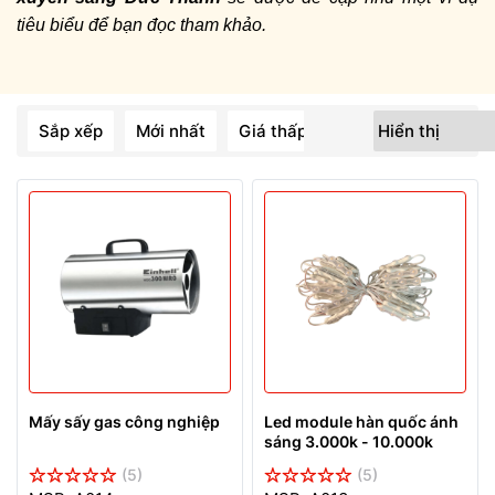
tiêu biểu để bạn đọc tham khảo.
Sắp xếp
Mới nhất
Giá thấp đến cao
Giá cao đế
Mấy sấy gas công nghiệp
Led module hàn quốc ánh
sáng 3.000k - 10.000k
(5)
(5)