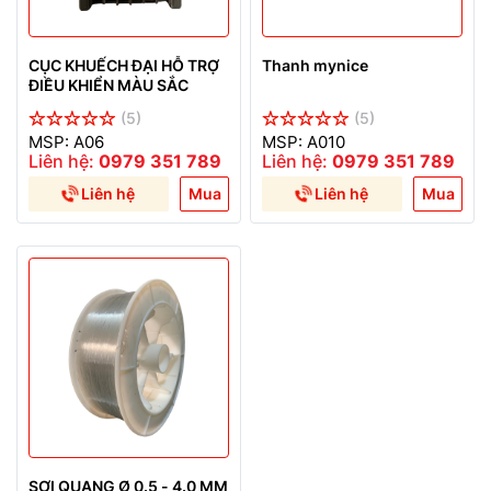
CỤC KHUẾCH ĐẠI HỖ TRỢ
Thanh mynice
ĐIỀU KHIỂN MÀU SẮC
(5)
(5)
MSP: A06
MSP: A010
Liên hệ:
0979 351 789
Liên hệ:
0979 351 789
Liên hệ
Mua
Liên hệ
Mua
SỢI QUANG Ø 0.5 - 4.0 MM