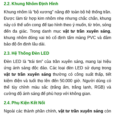
2.2. Khung Nhôm Định Hình
Khung nhôm là “bộ xương” nâng đỡ toàn bộ hệ thống trần.
Được làm từ hợp kim nhôm nhẹ nhưng chắc chắn, khung
này có thể uốn cong để tạo hình theo ý muốn, từ tròn, sóng
đến đa giác. Trong danh mục
vật tư trần xuyên sáng
,
khung nhôm đóng vai trò cố định tấm màng PVC và đảm
bảo độ ổn định lâu dài.
2.3. Hệ Thống Đèn LED
Đèn LED là “trái tim” của trần xuyên sáng, mang lại hiệu
ứng ánh sáng độc đáo. Các loại đèn LED sử dụng trong
vật tư trần xuyên sáng
thường có công suất thấp, tiết
kiệm điện và tuổi thọ lên đến 50.000 giờ. Người dùng có
thể tùy chỉnh màu sắc (trắng ấm, trắng lạnh, RGB) và
cường độ ánh sáng để phù hợp với không gian.
2.4. Phụ Kiện Kết Nối
Ngoài các thành phần chính,
vật tư trần xuyên sáng
còn