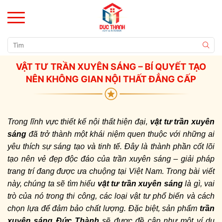
VẬT TƯ TRẦN XUYÊN SÁNG – BÍ QUYẾT TẠO
NÊN KHÔNG GIAN NỘI THẤT ĐẲNG CẤP
Trong lĩnh vực thiết kế nội thất hiện đại,
vật tư trần xuyên
sáng
đã trở thành một khái niệm quen thuộc với những ai
yêu thích sự sáng tạo và tinh tế. Đây là thành phần cốt lõi
tạo nên vẻ đẹp độc đáo của trần xuyên sáng – giải pháp
trang trí đang được ưa chuộng tại Việt Nam. Trong bài viết
này, chúng ta sẽ tìm hiểu
vật tư trần xuyên sáng
là gì, vai
trò của nó trong thi công, các loại vật tư phổ biến và cách
chọn lựa để đảm bảo chất lượng. Đặc biệt, sản phẩm
trần
xuyên sáng Đức Thành
sẽ được đề cập như một ví dụ