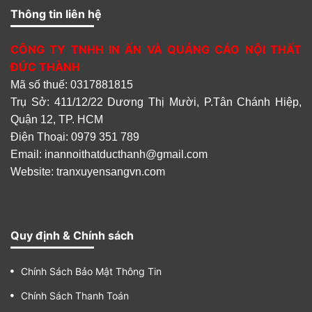
Liên hệ
Thông tin liên hệ
CÔNG TY TNHH IN ẤN VÀ QUẢNG CÁO NỘI THẤT
ĐỨC THÀNH
Mã số thuế: 0317881815
Trụ Sở: 411/12/22 Dương Thị Mười, P.Tân Chánh Hiệp,
Mẫu trần trắng xuyên sáng 02
Quận 12, TP. HCM
Liên hệ
Điện Thoại: 0979 351 789
Email:
inannoithatducthanh@gmail.com
Website: tranxuyensangvn.com
Mẫu trần trắng xuyên sáng 01
Liên hệ
Quy định & Chính sách
Chính Sách Bảo Mật Thông Tin
Mẫu Trần cho Salon Tóc
Chính Sách Thanh Toán
Liên hệ